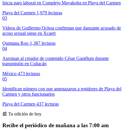
Inicia paro laboral en Complejo Mayakoba en Playa del Carmen
Playa del Carmen
·
1,979
lecturas
03
Videos de Guillermo Ochoa confirman que danzante acusado de
acoso sexual sigue en Xcaret
Quintana Roo
·
1,387
lecturas
04
Asesinan al creador de contenido César Gastélum durante
transmisión en Culiacán
México
·
473
lecturas
05
Identifican número con que amenazaron a regidores de Playa del
Carmen y otros funcionarios
Playa del Carmen
·
437
lecturas
📰 Tu edición de hoy
Recibe el periódico de mañana a las 7:00 am