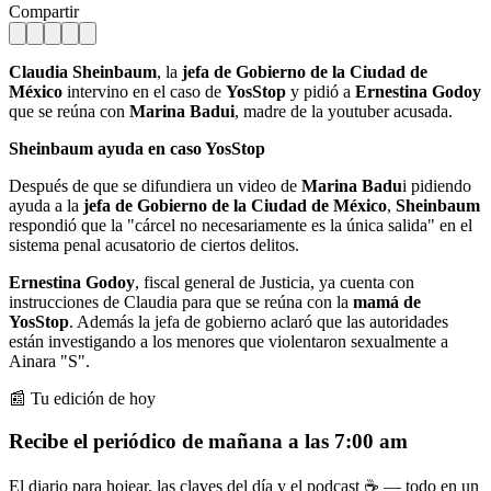
Compartir
Claudia Sheinbaum
, la
jefa de Gobierno de la Ciudad de
México
intervino en el caso de
YosStop
y pidió a
Ernestina Godoy
que se reúna con
Marina Badui
, madre de la youtuber acusada.
Sheinbaum ayuda en caso YosStop
Después de que se difundiera un video de
Marina Badu
i pidiendo
ayuda a la
jefa de Gobierno de la Ciudad de México
,
Sheinbaum
respondió que la "cárcel no necesariamente es la única salida" en el
sistema penal acusatorio de ciertos delitos.
Ernestina Godoy
, fiscal general de Justicia, ya cuenta con
instrucciones de Claudia para que se reúna con la
mamá de
YosStop
. Además la jefa de gobierno aclaró que las autoridades
están investigando a los menores que violentaron sexualmente a
Ainara "S".
📰 Tu edición de hoy
Recibe el periódico de mañana a las 7:00 am
El diario para hojear, las claves del día y el podcast ☕ — todo en un