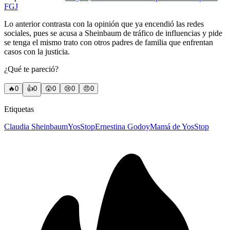
FGJ
Lo anterior contrasta con la opinión que ya encendió las redes
sociales, pues se acusa a Sheinbaum de tráfico de influencias y pide
se tenga el mismo trato con otros padres de familia que enfrentan
casos con la justicia.
¿Qué te pareció?
🔥
0
👍
0
😲
0
😢
0
😠
0
Etiquetas
Claudia Sheinbaum
YosStop
Ernestina Godoy
Mamá de YosStop