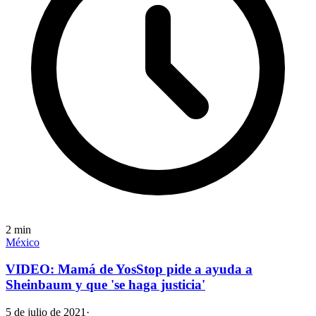
2
min
México
VIDEO: Mamá de YosStop pide a ayuda a
Sheinbaum y que 'se haga justicia'
5 de julio de 2021
·