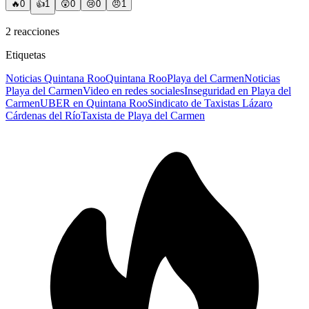
🔥
0
👍
1
😲
0
😢
0
😠
1
2
reacciones
Etiquetas
Noticias Quintana Roo
Quintana Roo
Playa del Carmen
Noticias
Playa del Carmen
Video en redes sociales
Inseguridad en Playa del
Carmen
UBER en Quintana Roo
Sindicato de Taxistas Lázaro
Cárdenas del Río
Taxista de Playa del Carmen