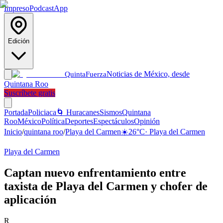
Impreso
Podcast
App
Edición
Noticias de México, desde
Quinta
Fuerza
Quintana Roo
Suscríbete gratis
Portada
Policiaca
🌀 Huracanes
Sismos
Quintana
Roo
México
Política
Deportes
Espectáculos
Opinión
Inicio
/
quintana roo
/
Playa del Carmen
☀️
26
°C
·
Playa del Carmen
Playa del Carmen
Captan nuevo enfrentamiento entre
taxista de Playa del Carmen y chofer de
aplicación
R