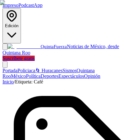
Impreso
Podcast
App
Edición
Noticias de México, desde
Quinta
Fuerza
Quintana Roo
Suscríbete gratis
Portada
Policiaca
🌀 Huracanes
Sismos
Quintana
Roo
México
Política
Deportes
Espectáculos
Opinión
Inicio
/
Etiqueta:
Café