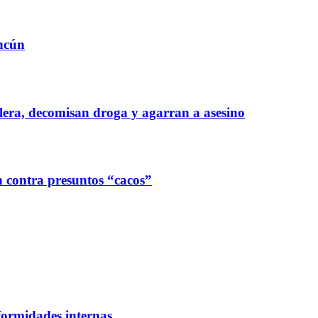
ancún
lera, decomisan droga y agarran a asesino
n contra presuntos “cacos”
formidades internas