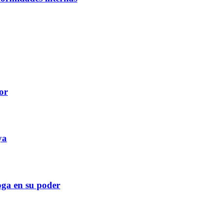
or
ya
roga en su poder