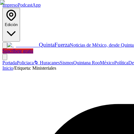
Impreso
Podcast
App
Edición
Quinta
Fuerza
Noticias de México, desde Quint
Suscríbete gratis
Portada
Policiaca
🌀 Huracanes
Sismos
Quintana Roo
México
Política
De
Inicio
/
Etiqueta:
Ministeriales