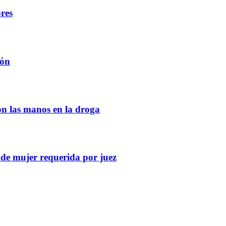
ores
ión
on las manos en la droga
 de mujer requerida por juez